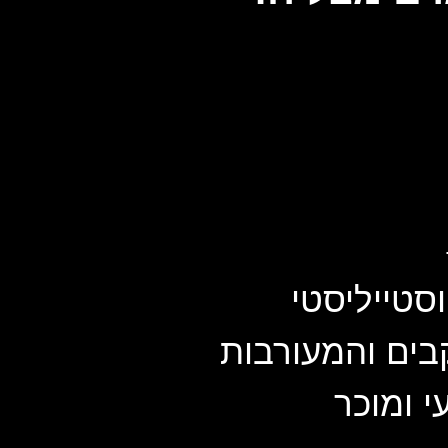
סטייליסטי
בים והמעורבות
י ומוכר