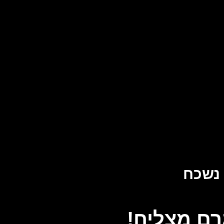
 נשכח
רם מצליח!