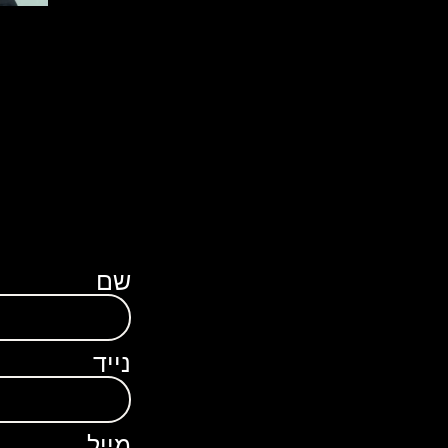
אנג'לה 
רציתי לה
מרקטינג
כרטיס ד
ומרשימה 
מודה מא
שם
נייד
מייל