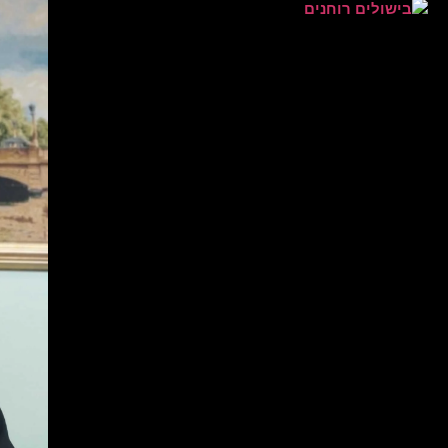
בישולים רוחנים‏
ממליצה בחום! תשומת לב, מקצועיות מבטיחה!
פניתי ליבגניה לפי עצת חברה, היא עיצבה את
המוד של העסק שלי. אני מרוצה מאוד! יש לה
גישה, מגוון ושירות אדיב.