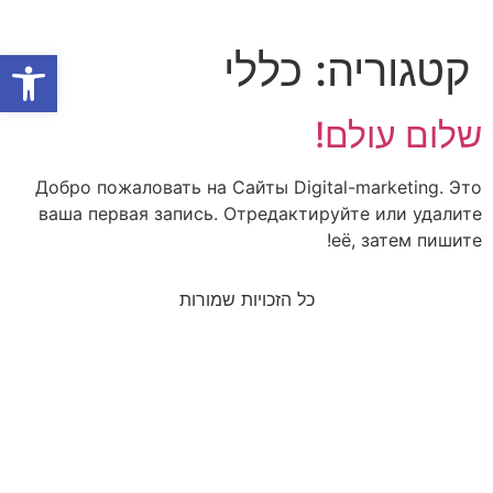
קטגוריה:
כללי
פתח סרגל
שלום עולם!
Добро пожаловать на Сайты Digital-marketing. Это
ваша первая запись. Отредактируйте или удалите
её, затем пишите!
כל הזכויות שמורות