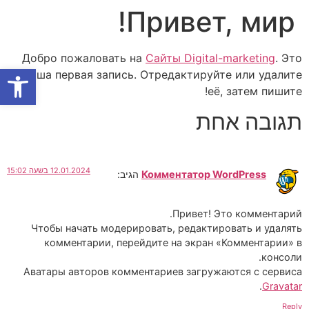
Привет, мир!
Добро пожаловать на
Сайты Digital-marketing
. Это
פתח סרגל
ваша первая запись. Отредактируйте или удалите
её, затем пишите!
תגובה אחת
12.01.2024 בשעה 15:02
Комментатор WordPress
הגיב:
Привет! Это комментарий.
Чтобы начать модерировать, редактировать и удалять
комментарии, перейдите на экран «Комментарии» в
консоли.
Аватары авторов комментариев загружаются с сервиса
.
Gravatar
Reply